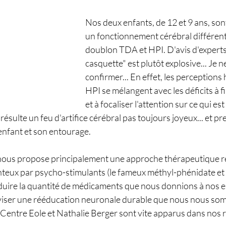
Nos deux enfants, de 12 et 9 ans, son
un fonctionnement cérébral différent, 
doublon TDA et HPI. D'avis d'experts
casquette" est plutôt explosive... Je n
confirmer... En effet, les perceptions
HPI se mélangent avec les déficits à fil
et à focaliser l'attention sur ce qui est 
en résulte un feu d'artifice cérébral pas toujours joyeux... et p
l'enfant et son entourage.
nous propose principalement une approche thérapeutique re
eux par psycho-stimulants (le fameux méthyl-phénidate et d
éduire la quantité de médicaments que nous donnions à nos e
 viser une rééducation neuronale durable que nous nous so
Centre Eole et Nathalie Berger sont vite apparus dans nos 