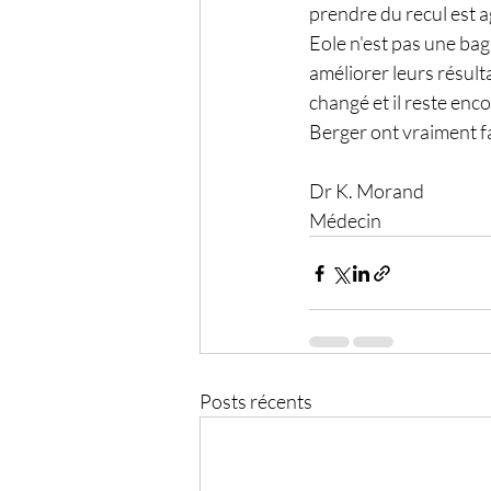
prendre du recul est 
Eole n'est pas une ba
améliorer leurs résulta
changé et il reste enco
Berger ont vraiment fa
Dr K. Morand
Médecin
Posts récents