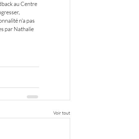
edback au Centre 
gresser, 
onnalité n'a pas 
es par Nathalie 
Voir tout