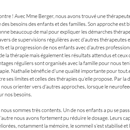
ontre ! Avec Mme Berger, nous avons trouvé une thérapeut
 des besoins des enfants et des familles. Son approche est bi
 donne beaucoup de mal pour expliquer les démarches thérap
vers de supervisions régulières avec d'autres thérapeutes 
ats et la progression de nos enfants avec d'autres professionnel
s de la thérapie mais également les résultats attendus et ceux
tages réguliers sont organisés avec la famille pour nous teni
apie. Nathalie bénéficie d'une qualité importante pour tout.
tre ses limites et celles des thérapies qu'elle propose. Par la d
 nous orienter vers d'autres approches, lorsque le neurofeed
ur nos besoins.
s, nous sommes très contents. Un de nos enfants a pu se pas
'autre nous avons fortement pu réduire le dosage. Leurs cap
liorées, notamment la mémoire, le sommeil s'est stabilisé et l