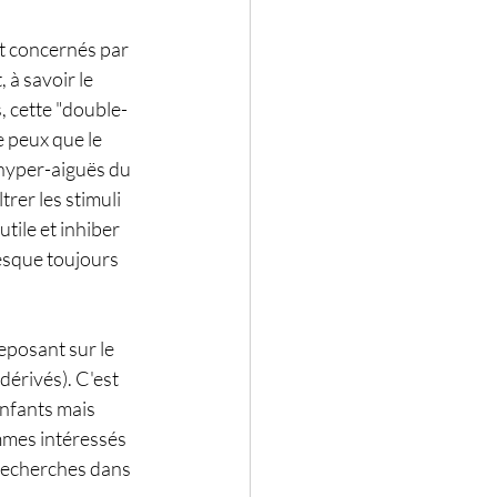
t concernés par 
à savoir le 
, cette "double-
e peux que le 
 hyper-aiguës du 
trer les stimuli 
utile et inhiber 
resque toujours 
posant sur le 
érivés). C'est 
nfants mais 
mmes intéressés 
recherches dans 