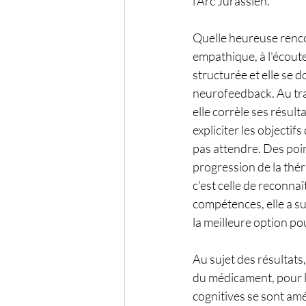
l'Arc Jurassien.
Quelle heureuse renc
empathique, à l'écoute
structurée et elle se
neurofeedback. Au tra
elle corrèle ses résult
expliciter les objectif
pas attendre. Des poin
progression de la thér
c'est celle de reconnaî
compétences, elle a su
la meilleure option po
Au sujet des résultat
du médicament, pour l
cognitives se sont amé