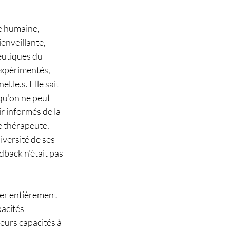
e humaine, 
enveillante, 
eutiques du 
expérimentés, 
.le.s. Elle sait 
 qu'on ne peut 
r informés de la 
e thérapeute, 
iversité de ses 
back n'était pas 
ser entièrement 
acités 
eurs capacités à 