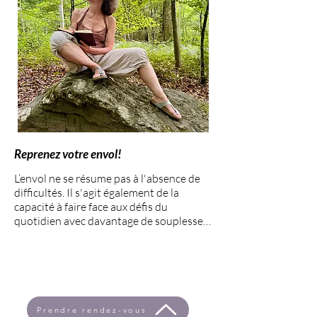
Reprenez votre envol!
L’envol ne se résume pas à l'absence de 
difficultés. Il s'agit également de la 
capacité à faire face aux défis du 
quotidien avec davantage de souplesse, 
de confiance et de stabilité intérieure.

Au fil de l'accompagnement, de 
nombreuses personnes découvrent 
qu'elles peuvent :

•mieux gérer leur stress et leurs 
Prendre rendez-vous