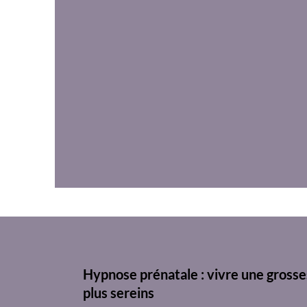
Hypnose prénatale : vivre une gross
plus sereins