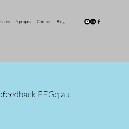
rvices
A propos
Contact
Blog
urofeedback EEGq au