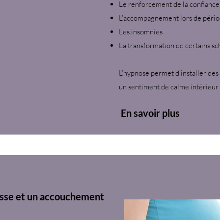
Le renforcement de la confiance
L’accompagnement lors de périod
Les insomnies
La transformation de certains sc
L’hypnose permet d’installer d
un sentiment de calme intérieur 
En savoir plus
esse et un accouchement