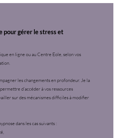
pour gérer le stress et
ique en ligne ou au Centre Eole, selon vos
ation.
compagner les changements en profondeur. Je la
permettre d’accéder à vos ressources
vailler sur des mécanismes difficiles à modifier
hypnose dans les cas suivants :
té,