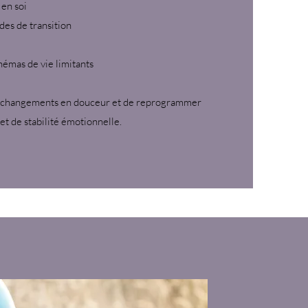
 en soi
es de transition
hémas de vie limitants
es changements en douceur et de reprogrammer
et de stabilité émotionnelle.