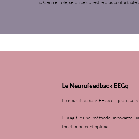
au Centre Eole, selon ce qui est le plus confortable 
Le Neurofeedback EEGq
Le neurofeedback EEGq est pratiqué à
Il s'agit d'une méthode innovante, 
fonctionnement optimal.