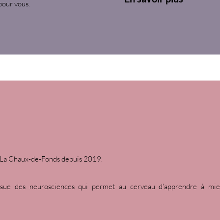
pour vous.
 La Chaux-de-Fonds depuis 2019.
issue des neurosciences qui permet au cerveau d'apprendre à mie